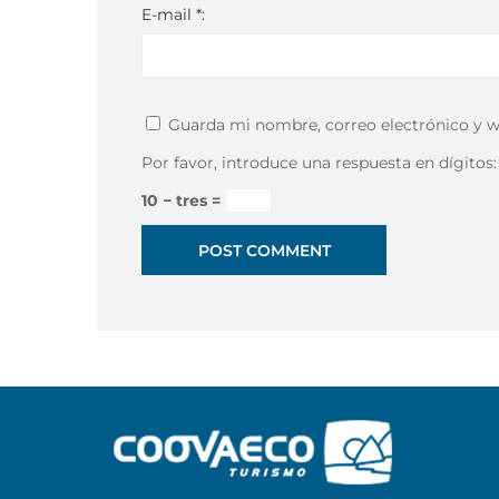
E-mail *:
Guarda mi nombre, correo electrónico y w
Por favor, introduce una respuesta en dígitos:
10 − tres =