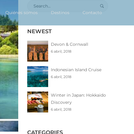
Search
for:
Quiénes somos
Destinos
Contacto
NEWEST
Devon & Cornwall
6 abril, 2018
Indonesian Island Cruise
6 abril, 2018
Winter in Japan: Hokkaido
Discovery
6 abril, 2018
CATEGORIES