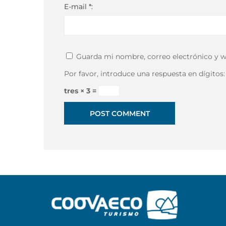
E-mail *:
Guarda mi nombre, correo electrónico y w
Por favor, introduce una respuesta en dígitos:
tres × 3 =