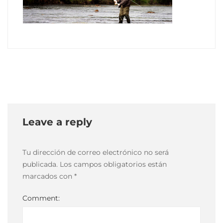
aventura
06
10
mayo,
2021
2021-
05-
10T19:04:55-
Leave a reply
03:00
Tu dirección de correo electrónico no será
publicada.
Los campos obligatorios están
marcados con
*
Comment: