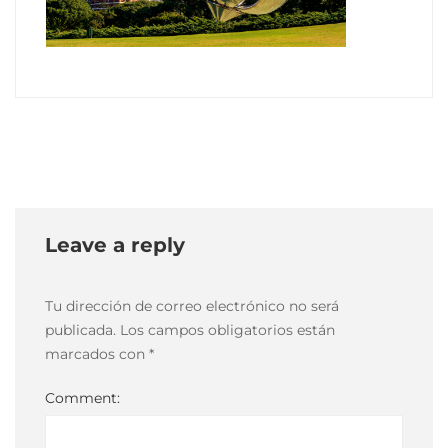
14
10
mayo,
2021
2021-
05-
10T19:42:18-
03:00
Leave a reply
Tu dirección de correo electrónico no será
publicada.
Los campos obligatorios están
marcados con
*
Comment: