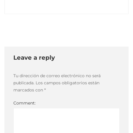
eng
14
mayo,
2021
2021-
05-
Leave a reply
14T16:57:09-
03:00
Tu dirección de correo electrónico no será
publicada.
Los campos obligatorios están
marcados con
*
Comment: