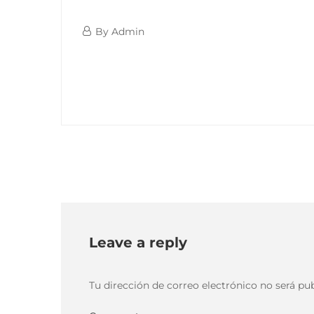
Logo-
12
By
Admin
Eventos-
diciembre,
Logo-
2020
blanco
Eventos-
blanco
12
diciembre,
2020
2020-
Leave a reply
12-
12T01:36:01-
03:00
Tu dirección de correo electrónico no será pub