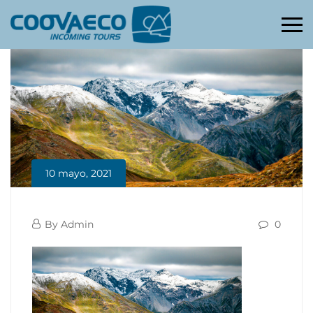
Primary
Menu
10 mayo, 2021
Mendoza
10
By
Admin
0
18
mayo,
Mendoza
2021
18