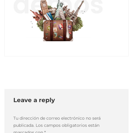
home
28
mayo,
2018
2018-
05-
28T07:43:44-
03:00
Leave a reply
Tu dirección de correo electrónico no será
publicada.
Los campos obligatorios están
marcados con
*