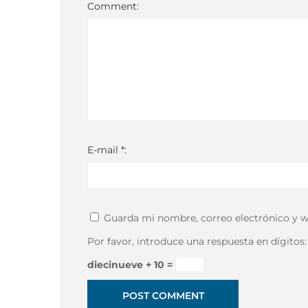
sea
sea
Comment:
4
abril,
2018
2018-
04-
04T04:27:58-
E-mail *:
03:00
Guarda mi nombre, correo electrónico y w
Por favor, introduce una respuesta en dígitos:
diecinueve + 10 =