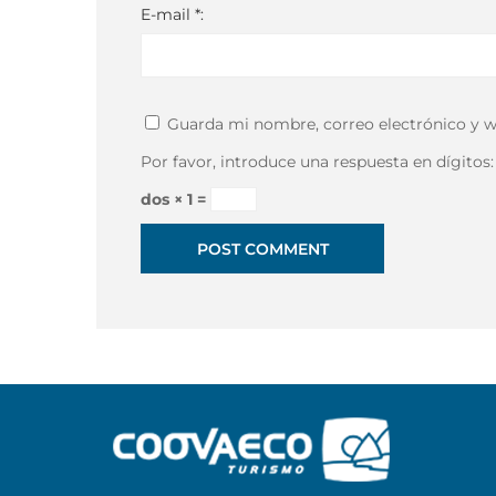
E-mail *:
Guarda mi nombre, correo electrónico y w
Por favor, introduce una respuesta en dígitos:
dos × 1 =